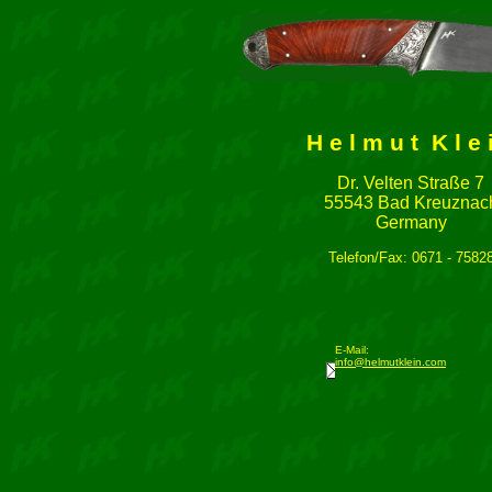
H e l m u t K l e 
Dr. Velten Straße 7
55543 Bad Kreuznac
Germany
Telefon/Fax: 0671 - 7582
E-Mail:
info@helmutklein.com