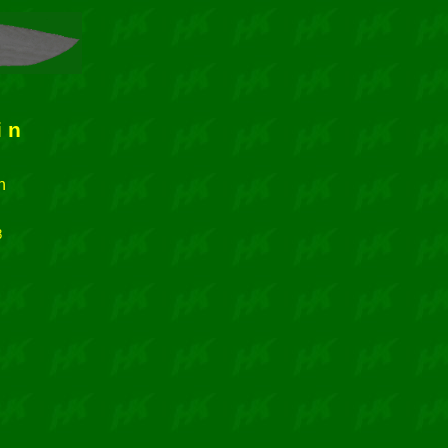
i n
h
8